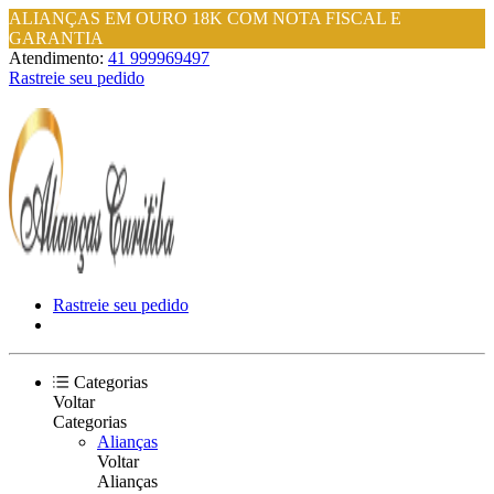
ALIANÇAS EM OURO 18K COM NOTA FISCAL E
GARANTIA
Atendimento:
41 999969497
Rastreie seu pedido
Rastreie seu pedido
Categorias
Voltar
Categorias
Alianças
Voltar
Alianças